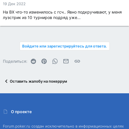
19 Дек 2022
На ВХ что-то изменилось с гсч.. Явно подкручивают, у меня
лузстрик из 10 турниров подряд уже...
Войдите или зарегистрируйтесь для ответа.
Reddit
Pinterest
WhatsApp
Электронная почта
Ссылка
Поделиться:
Оставить жалобу на покеррум
О проекте
Forum.poker.ru создан исключительно в информационных целях