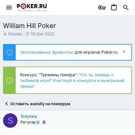
William Hill Poker
А
Д
Sidylala
19 Дек 2022
в
а
т
т
о
а
Эксклюзивные фрироллы
для игроков Poker.ru
р
н
т
а
е
ч
м
а
Конкурс “Термины покера":
Что ты знаешь о
ы
л
любимой игре? Участвуй в конкурсе и выигрывай
а
призы!
Оставить жалобу на покеррум
Sidylala
S
Регуляр🥉