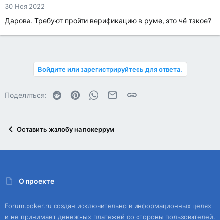
30 Ноя 2022
Дарова. Требуют пройти верификацию в руме, это чё такое?
Войдите или зарегистрируйтесь для ответа.
Reddit
Pinterest
WhatsApp
Электронная почта
Ссылка
Поделиться:
Оставить жалобу на покеррум
О проекте
Forum.poker.ru создан исключительно в информационных целях
и не принимает денежных платежей со стороны пользователей.