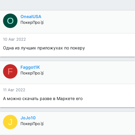
OnealUSA
O
ПокерПро🥈
10 Авг 2022
Одна из лучших приложухах по покеру
Faggot1K
F
ПокерПро🥈
11 Авг 2022
А можно скачать разве в Маркете его
JoJo10
J
ПокерПро🥈