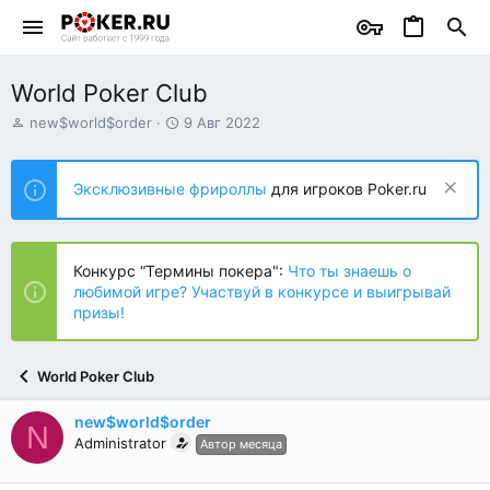
World Poker Club
А
Д
new$world$order
9 Авг 2022
в
а
т
т
о
а
Эксклюзивные фрироллы
для игроков Poker.ru
р
н
т
а
е
ч
м
а
Конкурс “Термины покера":
Что ты знаешь о
ы
л
любимой игре? Участвуй в конкурсе и выигрывай
а
призы!
World Poker Club
new$world$order
N
Administrator
Автор месяца