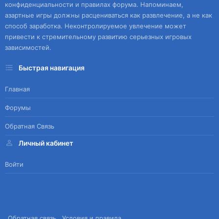
конфиденциальности и правилах форума. Напоминаем,
азартные игры должны расцениваться как развлечение, а не как
способ заработка. Неконтролируемое увлечение может
привести к стремительному развитию серьезных игровых
зависимостей.
Быстрая навигация
Главная
Форумы
Обратная Связь
Личный кабинет
Войти
Обратная связь
Условия и правила