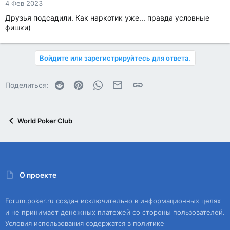
4 Фев 2023
Друзья подсадили. Как наркотик уже... правда условные
фишки)
Войдите или зарегистрируйтесь для ответа.
Reddit
Pinterest
WhatsApp
Электронная почта
Ссылка
Поделиться:
World Poker Club
О проекте
Forum.poker.ru создан исключительно в информационных целях
и не принимает денежных платежей со стороны пользователей.
Условия использования содержатся в политике