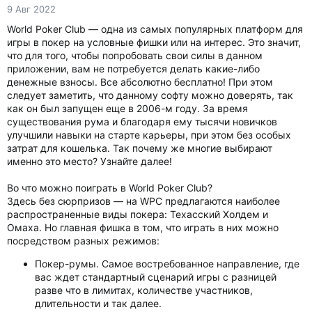
9 Авг 2022
World Poker Club — одна из самых популярных платформ для
игры в покер на условные фишки или на интерес. Это значит,
что для того, чтобы попробовать свои силы в данном
приложении, вам не потребуется делать какие-либо
денежные взносы. Все абсолютно бесплатно! При этом
следует заметить, что данному софту можно доверять, так
как он был запущен еще в 2006-м году. За время
существования рума и благодаря ему тысячи новичков
улучшили навыки на старте карьеры, при этом без особых
затрат для кошелька. Так почему же многие выбирают
именно это место? Узнайте далее!
Во что можно поиграть в World Poker Club?
Здесь без сюрпризов — на WPC предлагаются наиболее
распространенные виды покера: Техасский Холдем и
Омаха. Но главная фишка в том, что играть в них можно
посредством разных режимов:
Покер-румы. Самое востребованное направление, где
вас ждет стандартный сценарий игры с разницей
разве что в лимитах, количестве участников,
длительности и так далее.