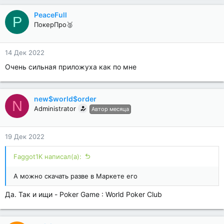
PeaceFull
P
ПокерПро🥈
14 Дек 2022
Очень сильная приложуха как по мне
new$world$order
N
Administrator
Автор месяца
19 Дек 2022
Faggot1K написал(а):
А можно скачать разве в Маркете его
Да. Так и ищи - Poker Game : World Poker Club