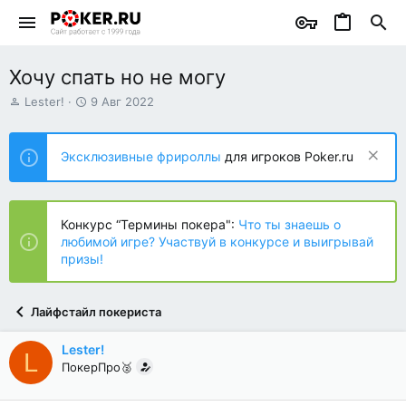
Хочу спать но не могу
А
Д
Lester!
9 Авг 2022
в
а
т
т
о
а
Эксклюзивные фрироллы
для игроков Poker.ru
р
н
т
а
е
ч
м
а
Конкурс “Термины покера":
Что ты знаешь о
ы
л
любимой игре? Участвуй в конкурсе и выигрывай
а
призы!
Лайфстайл покериста
Lester!
L
ПокерПро🥈