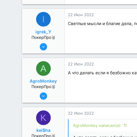
22 Июн 2022
I
Светлые мысли и благие дела, п
igrek_Y
ПокерПро🥈
6 Июн 2022
352
2
22 Июн 2022
A
А что делать если я безбожно к
AgroMonkey
ПокерПро🥈
6 Июн 2022
318
2
22 Июн 2022
K
AgroMonkey написал(а):
kei$ha
ПокерПро🥈