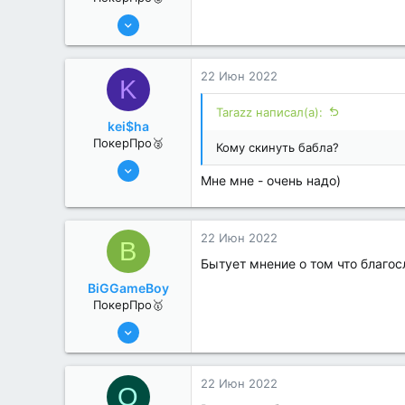
13 Июн 2022
325
2
22 Июн 2022
K
Tarazz написал(а):
kei$ha
ПокерПро🥈
Кому скинуть бабла?
8 Июн 2022
Мне мне - очень надо)
395
0
22 Июн 2022
B
Бытует мнение о том что благос
BiGGameBoy
ПокерПро🥇
6 Июн 2022
439
6
22 Июн 2022
O