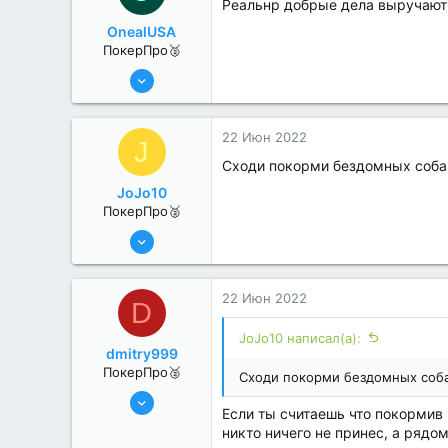
Реальнр добрые дела выручают
OnealUSA
ПокерПро🥈
13 Июн 2022
380
2
22 Июн 2022
J
Сходи покорми бездомных соба
JoJo10
ПокерПро🥈
13 Июн 2022
359
3
22 Июн 2022
D
JoJo10 написал(а):
dmitry999
ПокерПро🥈
Сходи покорми бездомных соб
8 Июн 2022
Если ты считаешь что покормив
342
никто ничего не принес, а рядо
1