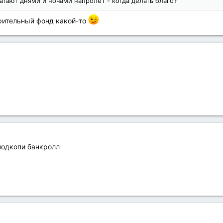
катают днями и ночами напролет - когда делать благо?
орительный фонд какой-то
подкопи банкролл