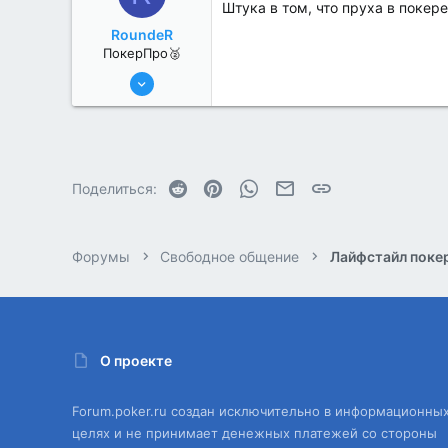
Штука в том, что пруха в покере
RoundeR
ПокерПро🥈
6 Июн 2022
311
2
Reddit
Pinterest
WhatsApp
Электронная почта
Ссылка
Поделиться:
Форумы
Свободное общение
Лайфстайл поке
О проекте
Forum.poker.ru создан исключительно в информационны
целях и не принимает денежных платежей со стороны