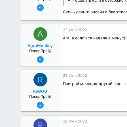
А что делать если я безбожно 
8 Июн 2022
Скинь деньги онлайн в благотв
395
0
22 Июн 2022
A
Ага, а если вся неделя в минус))
AgroMonkey
ПокерПро🥈
6 Июн 2022
318
2
22 Июн 2022
R
Поиграй месяцок-другой еще - 
ReGGG
ПокерПро🥈
8 Июн 2022
372
0
22 Июн 2022
R