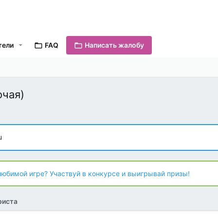
тели
FAQ
Написать жалобу
очая)
u
любимой игре? Участвуй в конкурсе и выигрывай призы!
риста