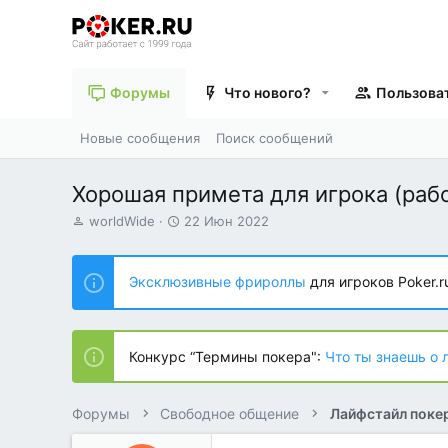
Форумы
Что нового?
Пользова
Новые сообщения
Поиск сообщений
Хорошая примета для игрока (раб
А
Д
worldWide
22 Июн 2022
в
а
т
т
о
а
Эксклюзивные фрироллы
для игроков Poker.r
р
н
т
а
е
ч
м
а
Конкурс “Термины покера":
Что ты знаешь о 
ы
л
а
Форумы
Свободное общение
Лайфстайл поке