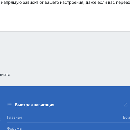
 напрямую зависит от вашего настроения, даже если вас перееха
риста
Быстрая навигация
Главная
Вой
х
Форумы