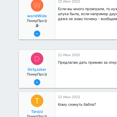
22 Июн 2022
W
Если вы много проиграли, то ну
штука была, если например даун
worldWide
даже не знаю почему - вообщем
ПокерПро🥈
13 Июн 2022
346
0
22 Июн 2022
D
Предлагаю дать премию за откр
DirtyJoker
ПокерПро🥈
13 Июн 2022
263
1
22 Июн 2022
T
Кому скинуть бабла?
Tarazz
ПокерПро🥈