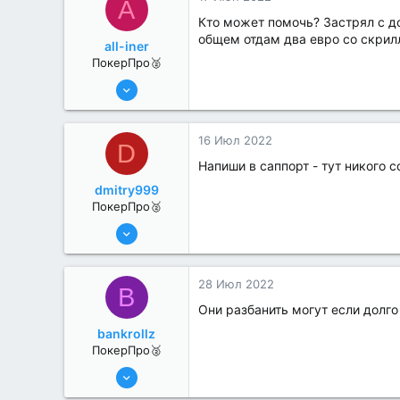
A
Кто может помочь? Застрял с дол
общем отдам два евро со скрилл
all-iner
ПокерПро🥈
6 Июн 2022
320
1
16 Июл 2022
D
Напиши в саппорт - тут никого с
dmitry999
ПокерПро🥈
8 Июн 2022
342
1
28 Июл 2022
B
Они разбанить могут если долго
bankrollz
ПокерПро🥈
8 Июн 2022
363