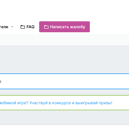
тели
FAQ
Написать жалобу
u
любимой игре? Участвуй в конкурсе и выигрывай призы!