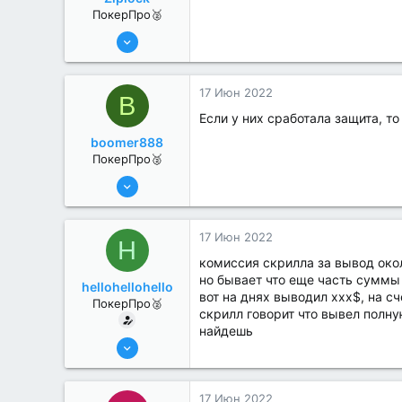
ПокерПро🥈
13 Июн 2022
354
0
17 Июн 2022
B
Если у них сработала защита, т
boomer888
ПокерПро🥈
6 Июн 2022
368
0
17 Июн 2022
H
комиссия скрилла за вывод око
но бывает что еще часть суммы
hellohellohello
вот на днях выводил ххх$, на с
ПокерПро🥈
скрилл говорит что вывел полну
найдешь
8 Июн 2022
367
3
17 Июн 2022