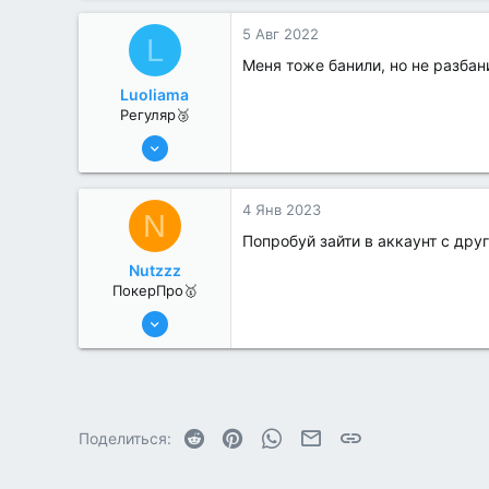
0
5 Авг 2022
L
Меня тоже банили, но не разбан
Luoliama
Регуляр🥉
25 Июл 2022
61
0
4 Янв 2023
N
Попробуй зайти в аккаунт с дру
Nutzzz
ПокерПро🥇
8 Июн 2022
477
4
Reddit
Pinterest
WhatsApp
Электронная почта
Ссылка
Поделиться: