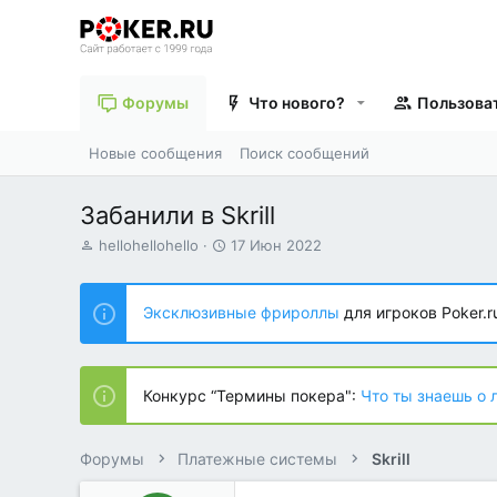
Форумы
Что нового?
Пользова
Новые сообщения
Поиск сообщений
Забанили в Skrill
А
Д
hellohellohello
17 Июн 2022
в
а
т
т
о
а
Эксклюзивные фрироллы
для игроков Poker.r
р
н
т
а
е
ч
м
а
Конкурс “Термины покера":
Что ты знаешь о 
ы
л
а
Форумы
Платежные системы
Skrill