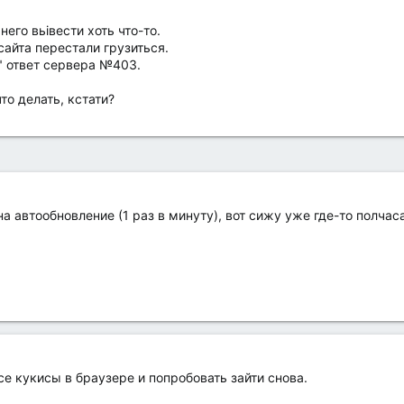
него вьівести хоть что-то.
сайта перестали грузиться.
" ответ сервера №403.
то делать, кстати?
на автообновление (1 раз в минуту), вот сижу уже где-то полча
се кукисы в браузере и попробовать зайти снова.