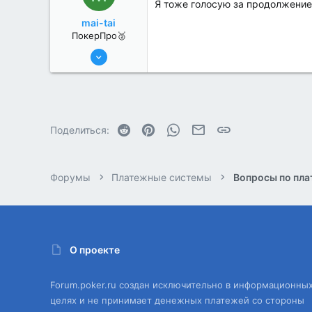
Я тоже голосую за продолжение
mai-tai
ПокерПро🥈
6 Июн 2022
294
0
Reddit
Pinterest
WhatsApp
Электронная почта
Ссылка
Поделиться:
Форумы
Платежные системы
Вопросы по пл
О проекте
Forum.poker.ru создан исключительно в информационны
целях и не принимает денежных платежей со стороны