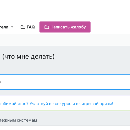
тели
FAQ
Написать жалобу
 (что мне делать)
u
любимой игре? Участвуй в конкурсе и выигрывай призы!
атежным системам