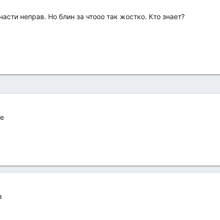
части неправ. Но блин за чтооо так жостко. Кто знает?
же
в