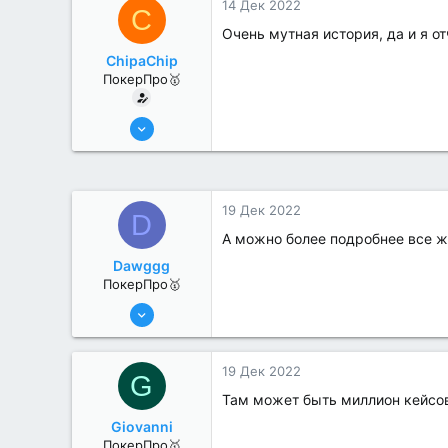
14 Дек 2022
C
Очень мутная история, да и я от
ChipaChip
ПокерПро🥇
8 Июн 2022
479
2
19 Дек 2022
D
А можно более подробнее все 
Dawggg
ПокерПро🥇
25 Июл 2022
435
1
19 Дек 2022
G
Там может быть миллион кейсо
Giovanni
ПокерПро🥇