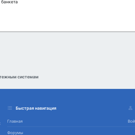
 банкета
атежным системам
Быстрая навигация
Главная
Вой
х
Форумы