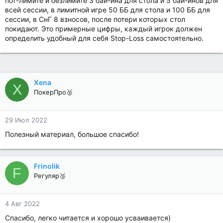
пот-лимите и безлимите 3 бай-ина для стола и 5 бай-инов для
всей сессии, в лимитной игре 50 ББ для стола и 100 ББ для
сессии, в СнГ 8 взносов, после потери которых стол
покидают. Это примерные цифры, каждый игрок должен
определить удобный для себя Stop-Loss самостоятельно.
Xena
X
ПокерПро🥈
29 Июл 2022
Полезный материал, большое спасибо!
Frinolik
F
Регуляр🥉
4 Авг 2022
Спасибо, легко читается и хорошо усваивается)