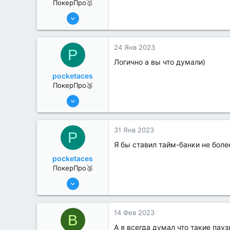
ПокерПро🥇
8 Июн 2022
479
2
24 Янв 2023
P
Логично а вы что думали)
pocketaces
ПокерПро🥈
6 Июн 2022
386
3
31 Янв 2023
P
Я бы ставил тайм-банки не боле
pocketaces
ПокерПро🥈
6 Июн 2022
386
3
14 Фев 2023
B
А я всегда думал что такие пауз