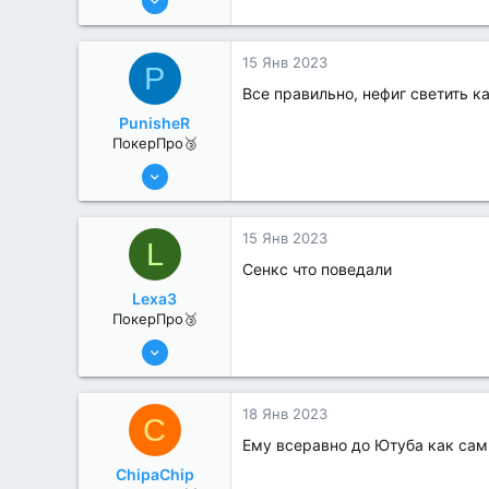
200
0
15 Янв 2023
P
Все правильно, нефиг светить к
PunisheR
ПокерПро🥉
17 Авг 2022
189
0
15 Янв 2023
L
Сенкс что поведали
Lexa3
ПокерПро🥉
17 Авг 2022
194
1
18 Янв 2023
C
Ему всеравно до Ютуба как сам
ChipaChip