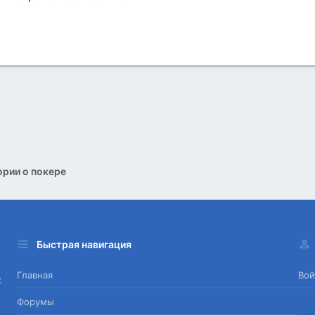
рии о покере
Быстрая навигация
Главная
Вой
х
Форумы