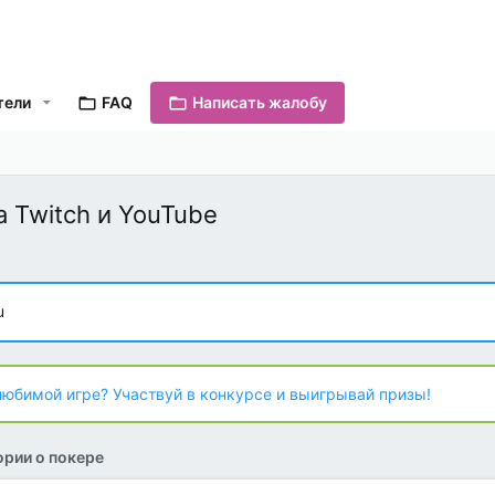
тели
FAQ
Написать жалобу
 Twitch и YouTube
u
любимой игре? Участвуй в конкурсе и выигрывай призы!
рии о покере