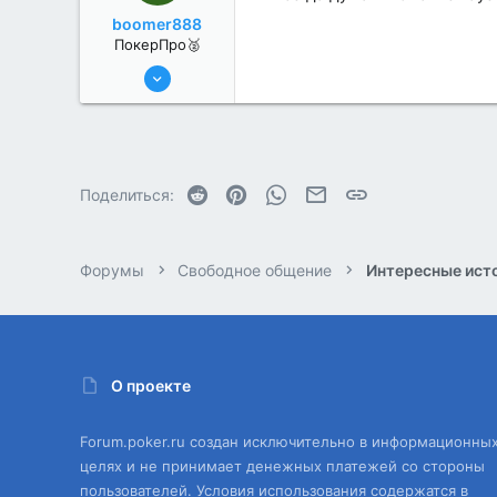
boomer888
ПокерПро🥈
6 Июн 2022
368
0
Reddit
Pinterest
WhatsApp
Электронная почта
Ссылка
Поделиться:
Форумы
Свободное общение
Интересные исто
О проекте
Forum.poker.ru создан исключительно в информационны
целях и не принимает денежных платежей со стороны
пользователей. Условия использования содержатся в