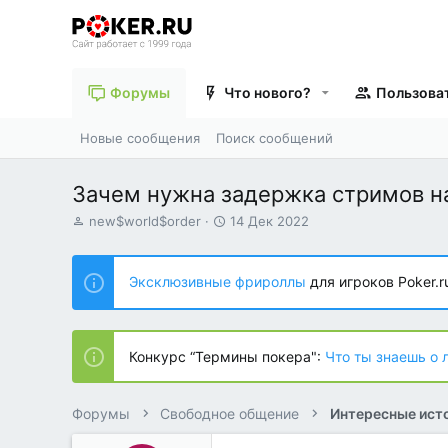
Форумы
Что нового?
Пользова
Новые сообщения
Поиск сообщений
Зачем нужна задержка стримов на
А
Д
new$world$order
14 Дек 2022
в
а
т
т
о
а
Эксклюзивные фрироллы
для игроков Poker.r
р
н
т
а
е
ч
м
а
Конкурс “Термины покера":
Что ты знаешь о 
ы
л
а
Форумы
Свободное общение
Интересные исто