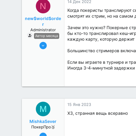
14 Дек 2022
N
Когда покеристы транслируют св
смотрят их стрим, но на самом д
new$world$orde
r
Зачем это нужно? Покерные стри
Administrator
бы кто-то транслировал кеш-игру
Автор месяца
каждую карту, которую держит 
27 Май 2022
Большинство стримеров включаю
3,039
184
Если вы играете в турнире и тр
Иногда 3-4-минутной задержки 
15 Янв 2023
M
ХЗ, странная вещь всеравно
MishkaSever
ПокерПро🥉
17 Авг 2022