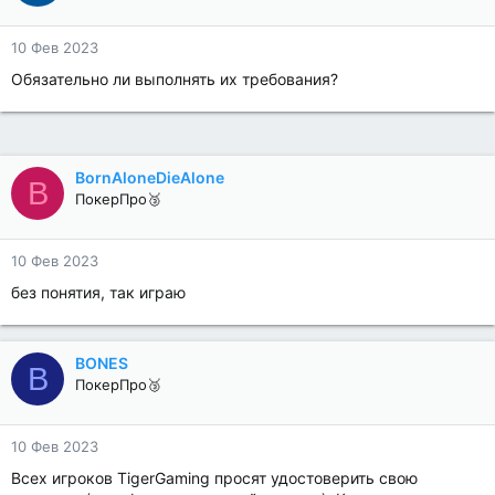
10 Фев 2023
Обязательно ли выполнять их требования?
BornAloneDieAlone
B
ПокерПро🥉
10 Фев 2023
без понятия, так играю
BONES
B
ПокерПро🥉
10 Фев 2023
Всех игроков TigerGaming просят удостоверить свою