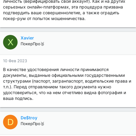
личность (верифицировать свой аккаунт). Как и на других
серьезных онлайн-платформах, эта процедура призвана
подтвердить ваше совершеннолетие, а также оградить
покер-рум от попыток мошенничества.
Xavier
X
ПокерПро🥉
10 Фев 2023
В качестве удостоверения личности принимаются
документы, выданные официальными государственными
структурами (паспорт, загранпаспорт, водительские права и
т.п.). Перед отправлением такого документа нужно
удостовериться, что на нем отчетливо видна фотография и
ваша подпись.
De$troy
D
ПокерПро🥉