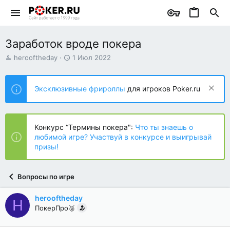
Заработок вроде покера
А
Д
herooftheday
1 Июл 2022
в
а
т
т
о
а
Эксклюзивные фрироллы
для игроков Poker.ru
р
н
т
а
е
ч
м
а
Конкурс “Термины покера":
Что ты знаешь о
ы
л
любимой игре? Участвуй в конкурсе и выигрывай
а
призы!
Вопросы по игре
herooftheday
H
ПокерПро🥈