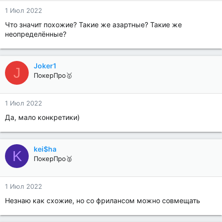
1 Июл 2022
Что значит похожие? Такие же азартные? Такие же
неопределённые?
Joker1
J
ПокерПро🥇
1 Июл 2022
Да, мало конкретики)
kei$ha
K
ПокерПро🥈
1 Июл 2022
Незнаю как схожие, но со фрилансом можно совмещать