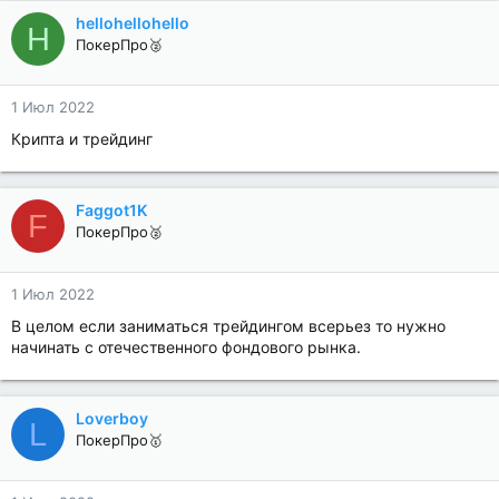
hellohellohello
H
ПокерПро🥈
1 Июл 2022
Крипта и трейдинг
Faggot1K
F
ПокерПро🥈
1 Июл 2022
В целом если заниматься трейдингом всерьез то нужно
начинать с отечественного фондового рынка.
Loverboy
L
ПокерПро🥇