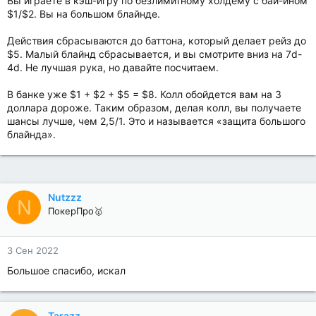
Вы играете в кэш-игру по безлимитному холдему с бай-ином
$1/$2. Вы на большом блайнде.
Действия сбрасываются до баттона, который делает рейз до
$5. Малый блайнд сбрасывается, и вы смотрите вниз на 7d-
4d. Не лучшая рука, но давайте посчитаем.
В банке уже $1 + $2 + $5 = $8. Колл обойдется вам на 3
доллара дороже. Таким образом, делая колл, вы получаете
шансы лучше, чем 2,5/1. Это и называется «защита большого
блайнда».
Nutzzz
N
ПокерПро🥇
3 Сен 2022
Большое спасибо, искал
Tarazz