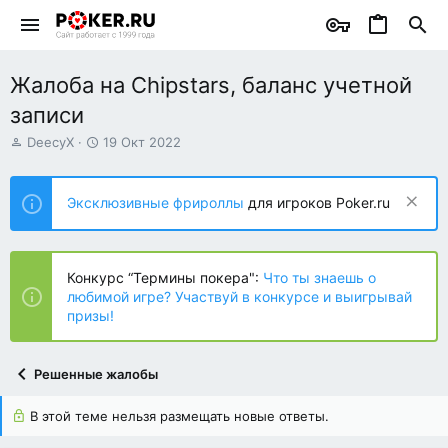
Жалоба на Chipstars, баланс учетной
записи
А
Д
DeecyX
19 Окт 2022
в
а
т
т
о
а
Эксклюзивные фрироллы
для игроков Poker.ru
р
н
т
а
е
ч
м
а
Конкурс “Термины покера":
Что ты знаешь о
ы
л
любимой игре? Участвуй в конкурсе и выигрывай
а
призы!
Решенные жалобы
В этой теме нельзя размещать новые ответы.