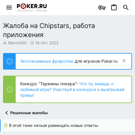
Жалоба на Chipstars, работа
приложения
А
Д
BileristI00
18 Окт 2022
в
а
т
т
о
а
Эксклюзивные фрироллы
для игроков Poker.ru
р
н
т
а
е
ч
м
а
Конкурс “Термины покера":
Что ты знаешь о
ы
л
любимой игре? Участвуй в конкурсе и выигрывай
а
призы!
Решенные жалобы
В этой теме нельзя размещать новые ответы.