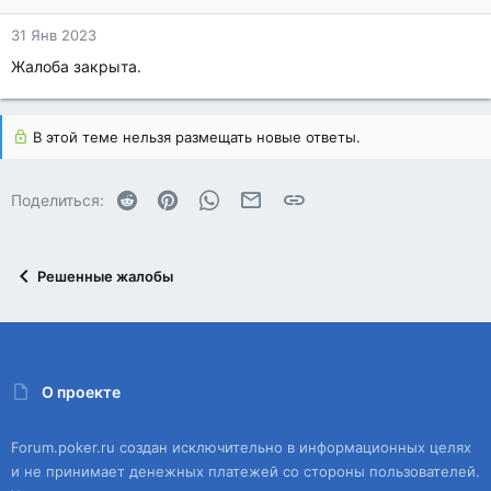
31 Янв 2023
Жалоба закрыта.
В этой теме нельзя размещать новые ответы.
Reddit
Pinterest
WhatsApp
Электронная почта
Ссылка
Поделиться:
Решенные жалобы
О проекте
Forum.poker.ru создан исключительно в информационных целях
и не принимает денежных платежей со стороны пользователей.