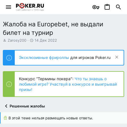
Жалоба на Europebet, не выдали
билет на турнир
А
Д
Zarosy200
14 Дек 2022
в
а
т
т
о
а
Эксклюзивные фрироллы
для игроков Poker.ru
р
н
т
а
е
ч
м
а
Конкурс “Термины покера":
Что ты знаешь о
ы
л
любимой игре? Участвуй в конкурсе и выигрывай
а
призы!
Решенные жалобы
В этой теме нельзя размещать новые ответы.