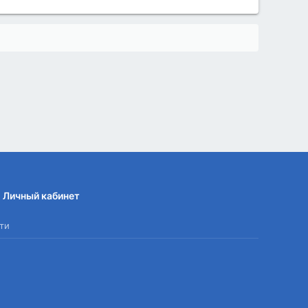
Личный кабинет
ти