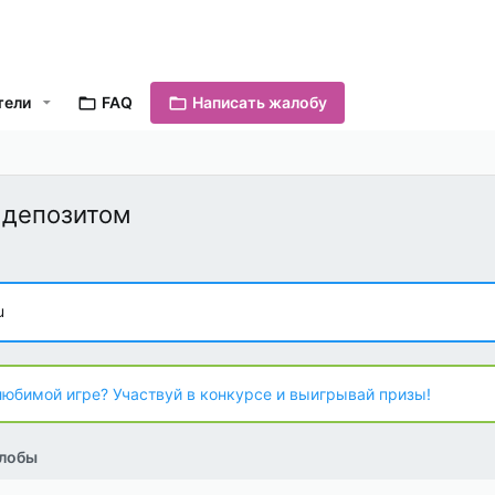
тели
FAQ
Написать жалобу
с депозитом
u
любимой игре? Участвуй в конкурсе и выигрывай призы!
лобы