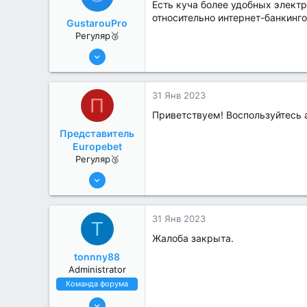
Есть куча более удобных элект
относительно интернет-банкинг
GustarouPro
Регуляр🥉
25 Июл 2022
61
0
31 Янв 2023
П
Приветствуем! Воспользуйтесь 
Представитель
Europebet
Регуляр🥉
9 Сен 2022
63
0
31 Янв 2023
T
Жалоба закрыта.
tonnny88
Administrator
Команда форума
19 Июл 2022