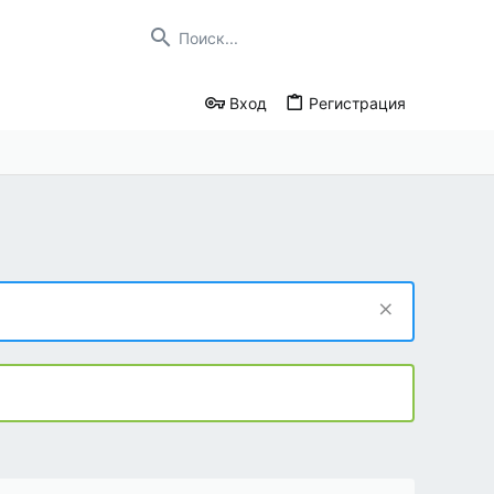
Вход
Регистрация