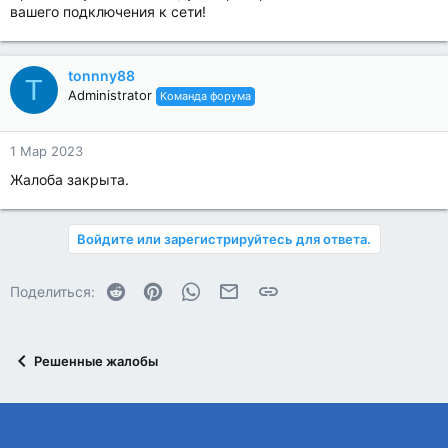
вашего подключения к сети!
tonnny88
T
Administrator
Команда форума
1 Мар 2023
Жалоба закрыта.
Войдите или зарегистрируйтесь для ответа.
Reddit
Pinterest
WhatsApp
Электронная почта
Ссылка
Поделиться:
Решенные жалобы