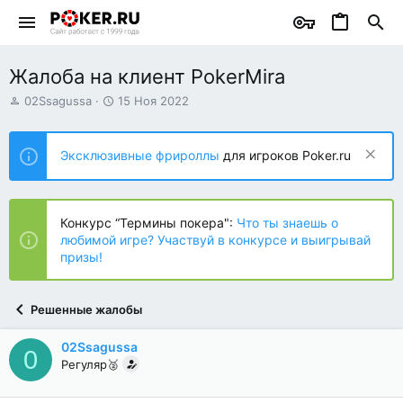
Жалоба на клиент PokerMira
А
Д
02Ssagussa
15 Ноя 2022
в
а
т
т
о
а
Эксклюзивные фрироллы
для игроков Poker.ru
р
н
т
а
е
ч
м
а
Конкурс “Термины покера":
Что ты знаешь о
ы
л
любимой игре? Участвуй в конкурсе и выигрывай
а
призы!
Решенные жалобы
02Ssagussa
0
Регуляр🥈