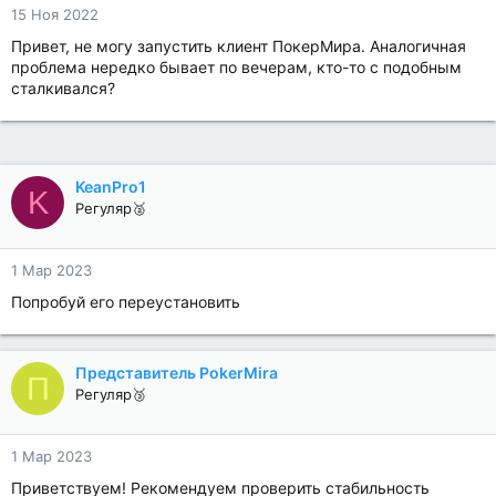
15 Ноя 2022
Привет, не могу запустить клиент ПокерМира. Аналогичная
проблема нередко бывает по вечерам, кто-то с подобным
сталкивался?
KeanPro1
K
Регуляр🥈
1 Мар 2023
Попробуй его переустановить
Представитель PokerMira
П
Регуляр🥉
1 Мар 2023
Приветствуем! Рекомендуем проверить стабильность