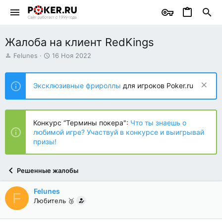
Жалоба на клиент RedKings
А
Д
Felunes
16 Ноя 2022
в
а
т
т
о
а
Эксклюзивные фрироллы
для игроков Poker.ru
р
н
т
а
е
ч
м
а
Конкурс “Термины покера":
Что ты знаешь о
ы
л
любимой игре? Участвуй в конкурсе и выигрывай
а
призы!
Решенные жалобы
Felunes
F
Любитель 🥉