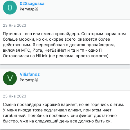
02Ssagussa
0
Регуляр🥈
23 Янв 2023
Пути два - впн или смена провайдера. Со вторым вариантом
больше мороки, но он, скорее всего, окажется более
действенным. Я перепробовал с десяток провайдером,
включая МТС, Йота, НетБайНет и тд и тп - одно Г!
Остановился на HiLink (не реклама, просто помогло)
Viliafandz
V
Регуляр🥇
23 Янв 2023
Смена провайдера хороший вариант, но не горячись с этим.
У меня иногда тоже подлагивал клиент, при этом инет
гигабитный. Подобные проблемы они фиксят достаточно
быстро, уже на следующий день все должно быть ок.