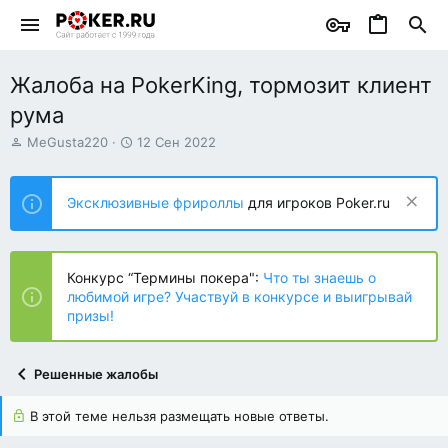
Жалоба на PokerKing, тормозит клиент
рума
А
Д
MeGusta220
12 Сен 2022
в
а
т
т
о
а
Эксклюзивные фрироллы
для игроков Poker.ru
р
н
т
а
е
ч
м
а
Конкурс “Термины покера":
Что ты знаешь о
ы
л
любимой игре? Участвуй в конкурсе и выигрывай
а
призы!
Решенные жалобы
В этой теме нельзя размещать новые ответы.