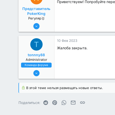
Приветствуем! Попробуйте переу
Представитель
PokerKing
Регуляр🥇
9 Сен 2022
80
0
10 Фев 2023
T
Жалоба закрыта.
tonnny88
Administrator
Команда форума
19 Июл 2022
663
7
В этой теме нельзя размещать новые ответы.
Reddit
Pinterest
WhatsApp
Электронная почта
Ссылка
Поделиться: