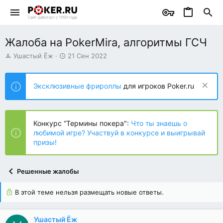
Жалоба на PokerMira, алгоритмы ГСЧ
А
Д
Ушастый Ёж
21 Сен 2022
в
а
т
т
о
а
Эксклюзивные фрироллы
для игроков Poker.ru
р
н
т
а
е
ч
м
а
Конкурс “Термины покера":
Что ты знаешь о
ы
л
любимой игре? Участвуй в конкурсе и выигрывай
а
призы!
Решенные жалобы
В этой теме нельзя размещать новые ответы.
Ушастый Ёж