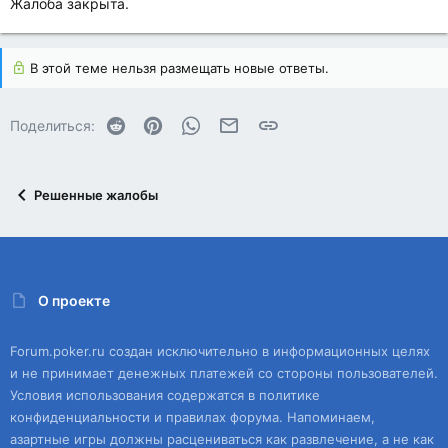
Жалоба закрыта.
В этой теме нельзя размещать новые ответы.
Reddit
Pinterest
WhatsApp
Электронная почта
Ссылка
Поделиться:
Решенные жалобы
О проекте
Forum.poker.ru создан исключительно в информационных целях
и не принимает денежных платежей со стороны пользователей.
Условия использования содержатся в политике
конфиденциальности и правилах форума. Напоминаем,
азартные игры должны расцениваться как развлечение, а не как