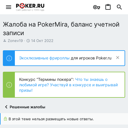
Жалоба на PokerMira, баланс учетной
записи
А
Д
Zonev19
14 Окт 2022
в
а
т
т
о
а
Эксклюзивные фрироллы
для игроков Poker.ru
р
н
т
а
е
ч
м
а
Конкурс “Термины покера":
Что ты знаешь о
ы
л
любимой игре? Участвуй в конкурсе и выигрывай
а
призы!
Решенные жалобы
В этой теме нельзя размещать новые ответы.