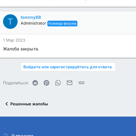
tonnny88
T
Administrator
Команда форума
1 Мар 2023
Жалоба закрыта.
Войдите или зарегистрируйтесь для ответа.
Reddit
Pinterest
WhatsApp
Электронная почта
Ссылка
Поделиться:
Решенные жалобы
О проекте