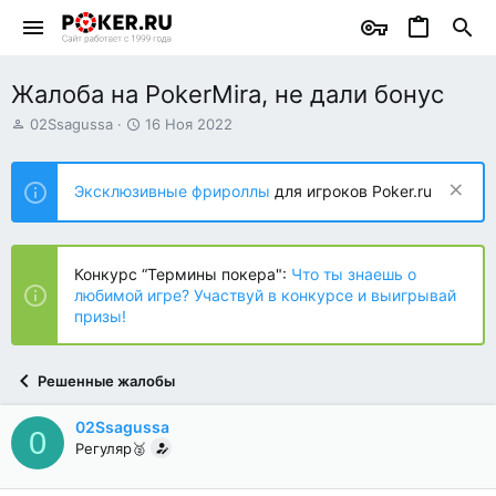
Жалоба на PokerMira, не дали бонус
А
Д
02Ssagussa
16 Ноя 2022
в
а
т
т
о
а
Эксклюзивные фрироллы
для игроков Poker.ru
р
н
т
а
е
ч
м
а
Конкурс “Термины покера":
Что ты знаешь о
ы
л
любимой игре? Участвуй в конкурсе и выигрывай
а
призы!
Решенные жалобы
02Ssagussa
0
Регуляр🥈