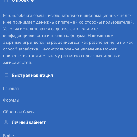
Forum.poker.ru создан исключительно в информационных целях
и не принимает денежных платежей со стороны пользователей.
Условия использования содержатся в политике
конфиденциальности и правилах форума. Напоминаем,
азартные игры должны расцениваться как развлечение, а не как
способ заработка. Неконтролируемое увлечение может
привести к стремительному развитию серьезных игровых
зависимостей.
Быстрая навигация
Главная
Форумы
Обратная Связь
Личный кабинет
Войти