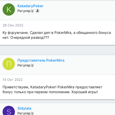
KatadaryPoker
K
Регуляр🥈
28 Сен 2022
Ку форумчане. Сделал деп в PokerMira, а обещанного бонуса
нет. Очередной развод???
Представитель PokerMira
П
Регуляр🥉
14 Окт 2022
Приветствуем, KatadaryPoker! PokerMira предоставляет
бонус только при первом пополнении. Хорошей игры!
Sidylala
S
Регуляр🥉