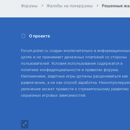
Форумы
Жалобы на покеррумы
Решенные жа
О проекте
Forum.poker.ru создан исключительно в информационны
целях и не принимает денежных платежей со стороны
пользователей. Условия использования содержатся в
политике конфиденциальности и правилах форума.
Напоминаем, азартные игры должны расцениваться как
развлечение, а не как способ заработка. Неконтролируе
увлечение может привести к стремительному развитию
серьезных игровых зависимостей.