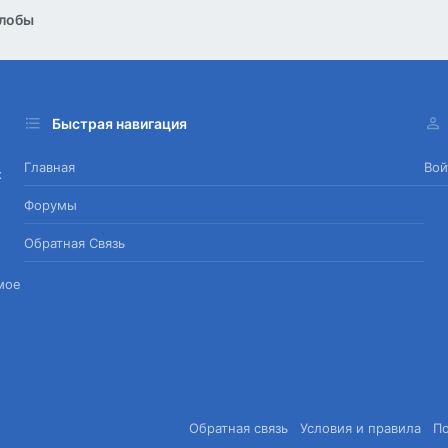
лобы
Быстрая навигация
Главная
Вой
х
Форумы
Обратная Связь
мое
Обратная связь
Условия и правила
П