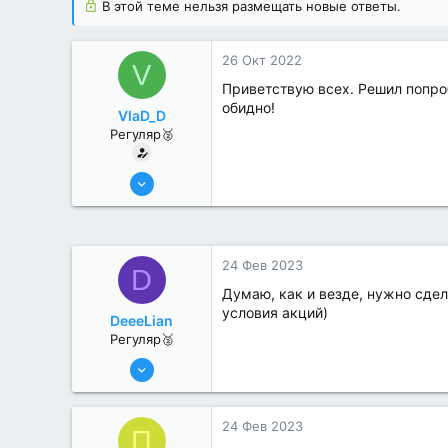
В этой теме нельзя размещать новые ответы.
26 Окт 2022
V
Приветствую всех. Решил попроб
обидно!
VlaD_D
Регуляр🥈
19 Июл 2022
74
0
24 Фев 2023
D
Думаю, как и везде, нужно сдел
условия акций)
DeeeLian
Регуляр🥈
19 Июл 2022
74
1
24 Фев 2023
П