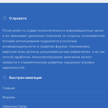
О проекте
Forum.poker.ru создан исключительно в информационных целях
и не принимает денежных платежей со стороны пользователей.
Условия использования содержатся в политике
конфиденциальности и правилах форума. Напоминаем,
азартные игры должны расцениваться как развлечение, а не как
способ заработка. Неконтролируемое увлечение может
привести к стремительному развитию серьезных игровых
зависимостей.
Быстрая навигация
Главная
Форумы
Обратная Связь