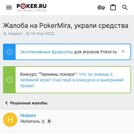
Жалоба на PokerMira, украли средства
А
Д
Hisbeni
16 Ноя 2022
в
а
т
т
о
а
Эксклюзивные фрироллы
для игроков Poker.ru
р
н
т
а
е
ч
м
а
Конкурс “Термины покера":
Что ты знаешь о
ы
л
любимой игре? Участвуй в конкурсе и выигрывай
а
призы!
Решенные жалобы
Hisbeni
H
Любитель 🥉