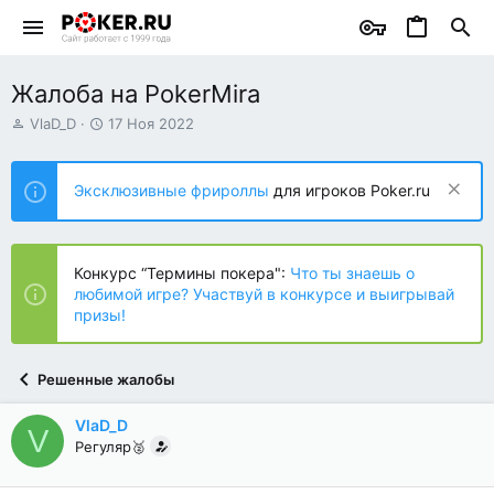
Жалоба на PokerMira
А
Д
VlaD_D
17 Ноя 2022
в
а
т
т
о
а
Эксклюзивные фрироллы
для игроков Poker.ru
р
н
т
а
е
ч
м
а
Конкурс “Термины покера":
Что ты знаешь о
ы
л
любимой игре? Участвуй в конкурсе и выигрывай
а
призы!
Решенные жалобы
VlaD_D
V
Регуляр🥈