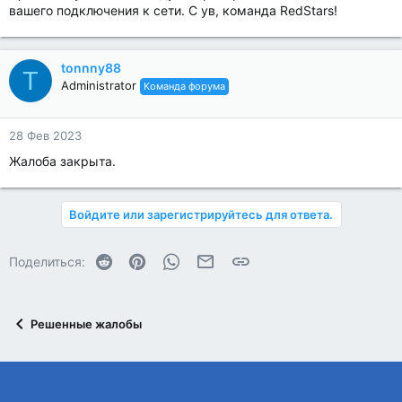
вашего подключения к сети. С ув, команда RedStars!
tonnny88
T
Administrator
Команда форума
28 Фев 2023
Жалоба закрыта.
Войдите или зарегистрируйтесь для ответа.
Reddit
Pinterest
WhatsApp
Электронная почта
Ссылка
Поделиться:
Решенные жалобы