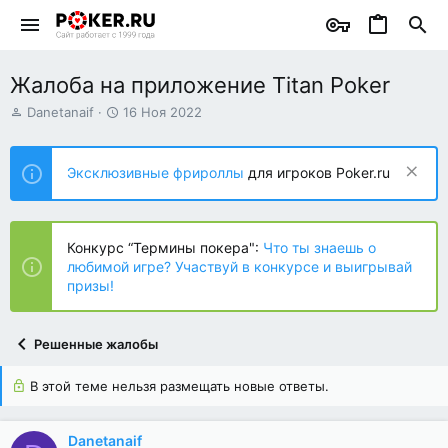
Жалоба на приложение Titan Poker
А
Д
Danetanaif
16 Ноя 2022
в
а
т
т
о
а
Эксклюзивные фрироллы
для игроков Poker.ru
р
н
т
а
е
ч
м
а
Конкурс “Термины покера":
Что ты знаешь о
ы
л
любимой игре? Участвуй в конкурсе и выигрывай
а
призы!
Решенные жалобы
В этой теме нельзя размещать новые ответы.
Danetanaif