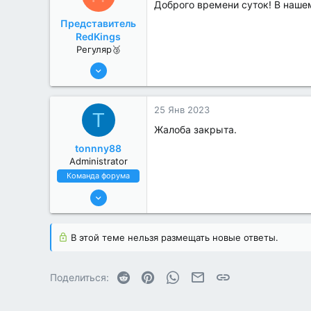
Доброго времени суток! В наше
Представитель
RedKings
Регуляр🥉
9 Сен 2022
52
0
25 Янв 2023
T
Жалоба закрыта.
tonnny88
Administrator
Команда форума
19 Июл 2022
663
7
В этой теме нельзя размещать новые ответы.
Reddit
Pinterest
WhatsApp
Электронная почта
Ссылка
Поделиться: