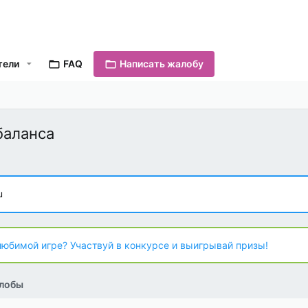
тели
FAQ
Написать жалобу
баланса
u
любимой игре? Участвуй в конкурсе и выигрывай призы!
лобы