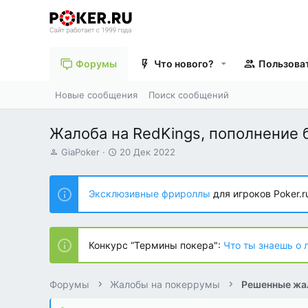
Форумы
Что нового?
Пользова
Новые сообщения
Поиск сообщений
Жалоба на RedKings, пополнение 
А
Д
GiaPoker
20 Дек 2022
в
а
т
т
о
а
Эксклюзивные фрироллы
для игроков Poker.r
р
н
т
а
е
ч
м
а
Конкурс “Термины покера":
Что ты знаешь о 
ы
л
а
Форумы
Жалобы на покеррумы
Решенные жа