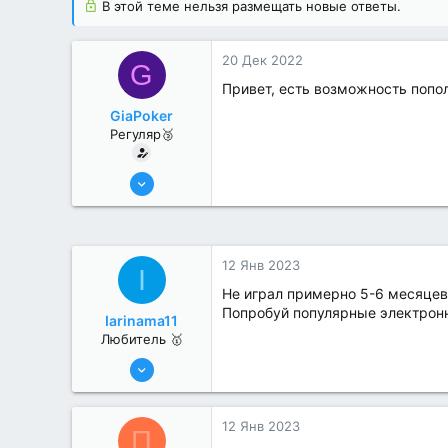
В этой теме нельзя размещать новые ответы.
20 Дек 2022
G
Привет, есть возможность пополн
GiaPoker
Регуляр🥉
25 Июл 2022
54
0
12 Янв 2023
I
Не играл примерно 5-6 месяцев,
Попробуй популярные электрон
Iarinama11
Любитель 🥇
25 Июл 2022
44
1
12 Янв 2023
П