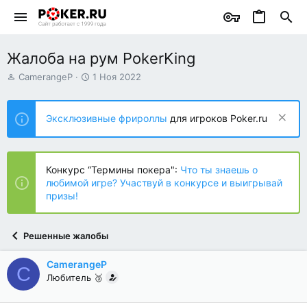
Жалоба на рум PokerKing
А
Д
CamerangeP
1 Ноя 2022
в
а
т
т
о
а
Эксклюзивные фрироллы
для игроков Poker.ru
р
н
т
а
е
ч
м
а
Конкурс “Термины покера":
Что ты знаешь о
ы
л
любимой игре? Участвуй в конкурсе и выигрывай
а
призы!
Решенные жалобы
CamerangeP
C
Любитель 🥉