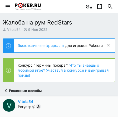
Жалоба на рум RedStars
А
Д
Vitola54
9 Ноя 2022
в
а
т
т
о
а
Эксклюзивные фрироллы
для игроков Poker.ru
р
н
т
а
е
ч
м
а
Конкурс “Термины покера":
Что ты знаешь о
ы
л
любимой игре? Участвуй в конкурсе и выигрывай
а
призы!
Решенные жалобы
Vitola54
V
Регуляр🥉