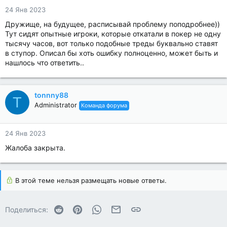
24 Янв 2023
Дружище, на будущее, расписывай проблему поподробнее))
Тут сидят опытные игроки, которые откатали в покер не одну
тысячу часов, вот только подобные треды буквально ставят
в ступор. Описал бы хоть ошибку полноценно, может быть и
нашлось что ответить..
tonnny88
T
Administrator
Команда форума
24 Янв 2023
Жалоба закрыта.
В этой теме нельзя размещать новые ответы.
Reddit
Pinterest
WhatsApp
Электронная почта
Ссылка
Поделиться: