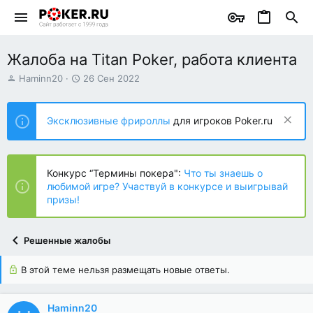
Жалоба на Titan Poker, работа клиента
А
Д
Haminn20
26 Сен 2022
в
а
т
т
о
а
Эксклюзивные фрироллы
для игроков Poker.ru
р
н
т
а
е
ч
м
а
Конкурс “Термины покера":
Что ты знаешь о
ы
л
любимой игре? Участвуй в конкурсе и выигрывай
а
призы!
Решенные жалобы
В этой теме нельзя размещать новые ответы.
Haminn20