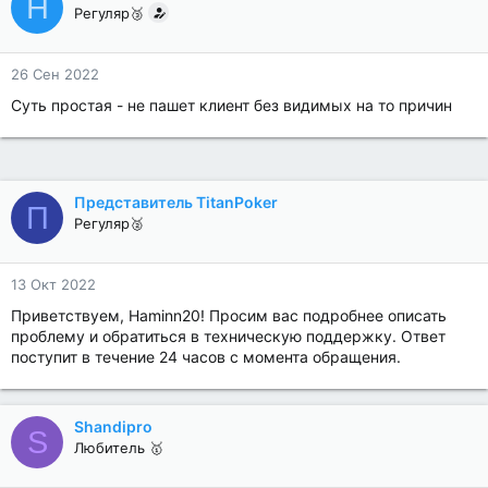
H
Регуляр🥉
26 Сен 2022
Суть простая - не пашет клиент без видимых на то причин
Представитель TitanPoker
П
Регуляр🥈
13 Окт 2022
Приветствуем, Haminn20! Просим вас подробнее описать
проблему и обратиться в техническую поддержку. Ответ
поступит в течение 24 часов с момента обращения.
Shandipro
S
Любитель 🥇