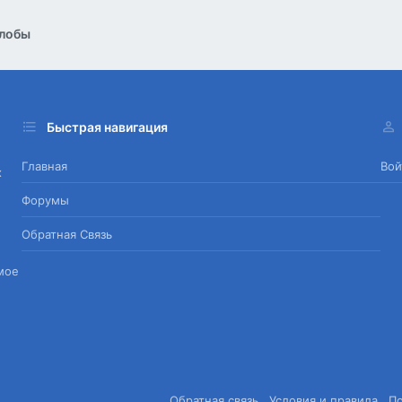
лобы
Быстрая навигация
Главная
Вой
х
Форумы
Обратная Связь
мое
Обратная связь
Условия и правила
П