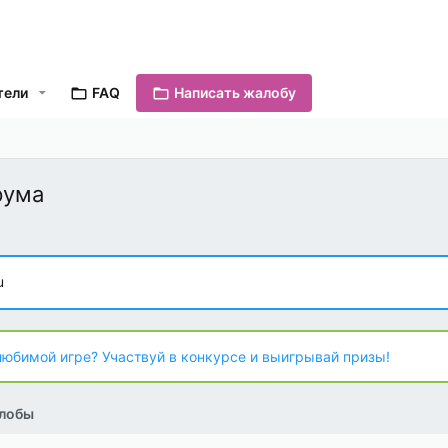
тели
FAQ
Написать жалобу
рума
u
любимой игре? Участвуй в конкурсе и выигрывай призы!
лобы