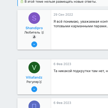
В этой теме нельзя размещать новые ответы.
29 Сен 2022
S
Я всё понимаю, уважаемая конто
топовыми карманными парами....
Shandipro
Любитель 🥇
25 Июл 2022
49
0
6 Фев 2023
V
Та никакой подкрутки там нет, 
Viliafandz
Регуляр🥇
19 Июл 2022
84
0
6 Фев 2023
П