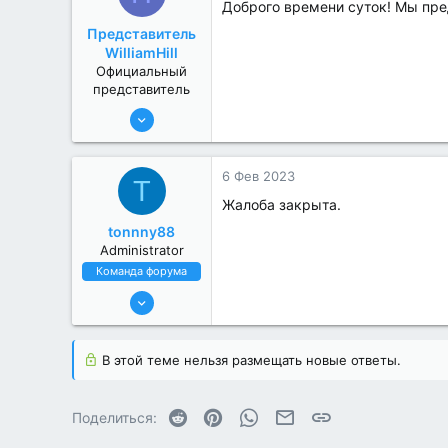
Доброго времени суток! Мы пре
Представитель
WilliamHill
Официальный
представитель
9 Сен 2022
76
0
6 Фев 2023
T
Жалоба закрыта.
tonnny88
Administrator
Команда форума
19 Июл 2022
663
7
В этой теме нельзя размещать новые ответы.
Reddit
Pinterest
WhatsApp
Электронная почта
Ссылка
Поделиться: