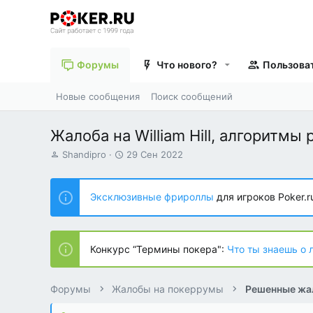
Форумы
Что нового?
Пользова
Новые сообщения
Поиск сообщений
Жалоба на William Hill, алгоритмы 
А
Д
Shandipro
29 Сен 2022
в
а
т
т
о
а
Эксклюзивные фрироллы
для игроков Poker.r
р
н
т
а
е
ч
м
а
Конкурс “Термины покера":
Что ты знаешь о 
ы
л
а
Форумы
Жалобы на покеррумы
Решенные жа