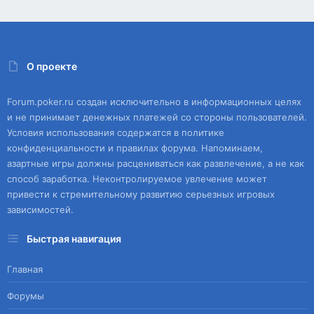
О проекте
Forum.poker.ru создан исключительно в информационных целях
и не принимает денежных платежей со стороны пользователей.
Условия использования содержатся в политике
конфиденциальности и правилах форума. Напоминаем,
азартные игры должны расцениваться как развлечение, а не как
способ заработка. Неконтролируемое увлечение может
привести к стремительному развитию серьезных игровых
зависимостей.
Быстрая навигация
Главная
Форумы