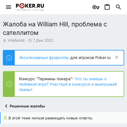
Жалоба на William Hill, проблема с
сателлитом
А
Д
Viliafandz
7 Дек 2022
в
а
т
т
о
а
Эксклюзивные фрироллы
для игроков Poker.ru
р
н
т
а
е
ч
м
а
Конкурс “Термины покера":
Что ты знаешь о
ы
л
любимой игре? Участвуй в конкурсе и выигрывай
а
призы!
Решенные жалобы
В этой теме нельзя размещать новые ответы.