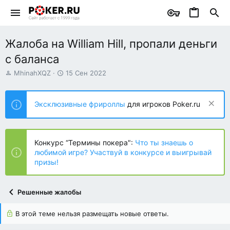
Жалоба на William Hill, пропали деньги
с баланса
А
Д
MhinahXQZ
15 Сен 2022
в
а
т
т
о
а
Эксклюзивные фрироллы
для игроков Poker.ru
р
н
т
а
е
ч
м
а
Конкурс “Термины покера":
Что ты знаешь о
ы
л
любимой игре? Участвуй в конкурсе и выигрывай
а
призы!
Решенные жалобы
В этой теме нельзя размещать новые ответы.