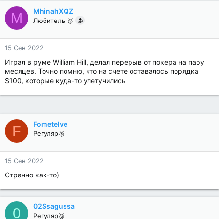
MhinahXQZ
M
Любитель 🥈
15 Сен 2022
Играл в руме William Hill, делал перерыв от покера на пару
месяцев. Точно помню, что на счете оставалось порядка
$100, которые куда-то улетучились
Fometelve
F
Регуляр🥉
15 Сен 2022
Странно как-то)
02Ssagussa
0
Регуляр🥈