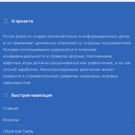
О проекте
Forum.poker.ru создан исключительно в информационных целях
и не принимает денежных платежей со стороны пользователей.
Условия использования содержатся в политике
конфиденциальности и правилах форума. Напоминаем,
азартные игры должны расцениваться как развлечение, а не как
способ заработка. Неконтролируемое увлечение может
привести к стремительному развитию серьезных игровых
зависимостей.
Быстрая навигация
Главная
Форумы
Обратная Связь