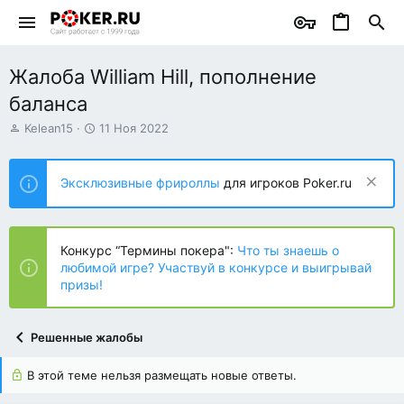
Жалоба William Hill, пополнение
баланса
А
Д
Kelean15
11 Ноя 2022
в
а
т
т
о
а
Эксклюзивные фрироллы
для игроков Poker.ru
р
н
т
а
е
ч
м
а
Конкурс “Термины покера":
Что ты знаешь о
ы
л
любимой игре? Участвуй в конкурсе и выигрывай
а
призы!
Решенные жалобы
В этой теме нельзя размещать новые ответы.