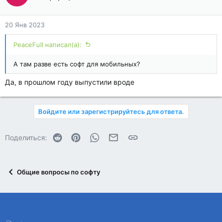
20 Янв 2023
PeaceFull написал(а):
А там разве есть софт для мобильных?
Да, в прошлом году выпустили вроде
Войдите или зарегистрируйтесь для ответа.
Reddit
Pinterest
WhatsApp
Электронная почта
Ссылка
Поделиться:
Общие вопросы по софту