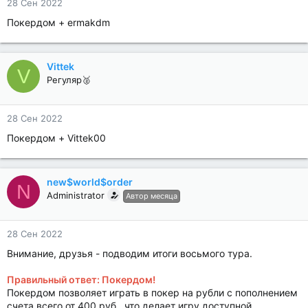
28 Сен 2022
Покердом + ermakdm
Vittek
V
Регуляр🥈
28 Сен 2022
Покердом + Vittek00
new$world$order
N
Administrator
Автор месяца
28 Сен 2022
Внимание, друзья - подводим итоги восьмого тура.
Правильный ответ: Покердом!
Покердом позволяет играть в покер на рубли с пополнением
счета всего от 400 руб., что делает игру доступной