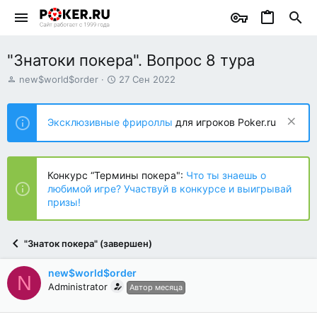
"Знатоки покера". Вопрос 8 тура
А
Д
new$world$order
27 Сен 2022
в
а
т
т
о
а
Эксклюзивные фрироллы
для игроков Poker.ru
р
н
т
а
е
ч
м
а
Конкурс “Термины покера":
Что ты знаешь о
ы
л
любимой игре? Участвуй в конкурсе и выигрывай
а
призы!
"Знаток покера" (завершен)
new$world$order
N
Administrator
Автор месяца