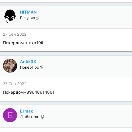
HITMAN
Регуляр🥇
27 Сен 2022
Покердом + exp10it
Antik33
ПокерПро🥉
27 Сен 2022
Покердом+89648614861
Ermak
E
Любитель 🥉