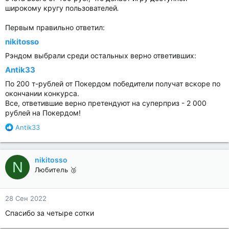
широкому кругу пользователей
.
Первым правильно ответил:
nikitosso
Рэндом выбрали среди остальных верно ответивших:
Antik33
По 200 т-рублей от Покердом победители получат вскоре по
окончании конкурса.
Все, ответившие верно претендуют на суперприз - 2 000
рублей на Покердом!
Р
Antik33
е
а
к
nikitosso
N
ц
Любитель 🥉
и
и
:
28 Сен 2022
Спасибо за четыре сотки