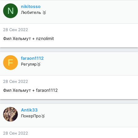
nikitosso
N
Любитель 🥉
28 Сен 2022
Фил Хельмут + nznolimit
faraon1112
F
Регуляр🥉
28 Сен 2022
Фил Хельмут + faraon1112
Antik33
ПокерПро🥉
28 Сен 2022