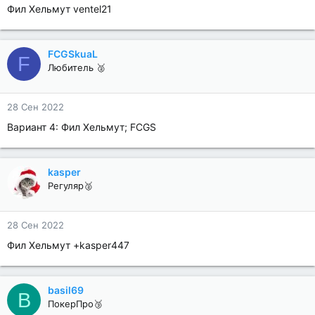
Фил Хельмут ventel21
FCGSkuaL
F
Любитель 🥈
28 Сен 2022
Вариант 4: Фил Хельмут; FCGS
kasper
Регуляр🥈
28 Сен 2022
Фил Хельмут +kasper447
basil69
B
ПокерПро🥉