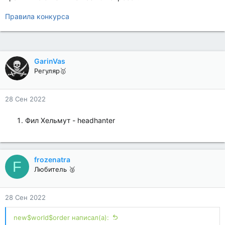
Правила конкурса
GarinVas
Регуляр🥇
28 Сен 2022
Фил Хельмут - headhanter
frozenatra
F
Любитель 🥈
28 Сен 2022
new$world$order написал(а):