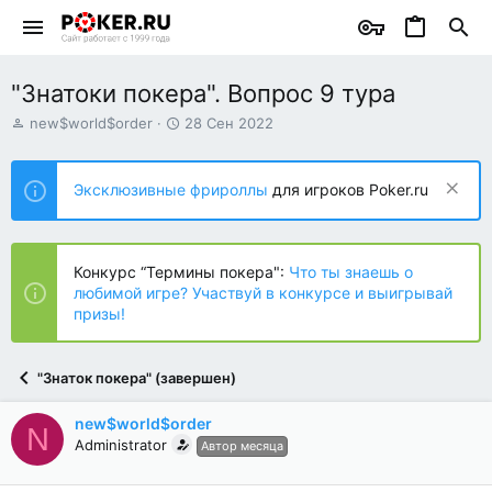
"Знатоки покера". Вопрос 9 тура
А
Д
new$world$order
28 Сен 2022
в
а
т
т
о
а
Эксклюзивные фрироллы
для игроков Poker.ru
р
н
т
а
е
ч
м
а
Конкурс “Термины покера":
Что ты знаешь о
ы
л
любимой игре? Участвуй в конкурсе и выигрывай
а
призы!
"Знаток покера" (завершен)
new$world$order
N
Administrator
Автор месяца