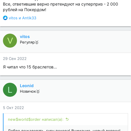
Все, ответившие верно претендуют на суперприз - 2 000
рублей на Покердом!
Р
vitos
и
Antik33
е
а
к
vitos
V
ц
Регуляр🥇
и
и
:
29 Сен 2022
Я читал что 15 браслетов…
Leonid
L
Новичок🥇
5 Окт 2022
new$world$order написал(а):
Добро пожаловать, гуру покера! Внимание, новый вопрос!