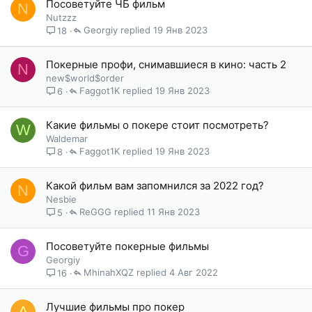
Посоветуйте ЧБ фильм
N
Nutzzz
Georgiy
19 Янв 2023
18
Покерные профи, снимавшиеся в кино: часть 2
N
new$world$order
Faggot1K
19 Янв 2023
6
Какие фильмы о покере стоит посмотреть?
W
Waldemar
Faggot1K
19 Янв 2023
8
Какой фильм вам запомнился за 2022 год?
N
Nesbie
ReGGG
11 Янв 2023
5
Посоветуйте покерные фильмы
G
Georgiy
MhinahXQZ
4 Авг 2022
16
Лучшие фильмы про покер
A