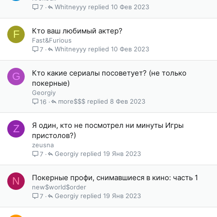
Whitneyyy
10 Фев 2023
7
Кто ваш любимый актер?
F
Fast&Furious
Whitneyyy
10 Фев 2023
7
Кто какие сериалы посоветует? (не только
G
покерные)
Georgiy
more$$$
8 Фев 2023
16
Я один, кто не посмотрел ни минуты Игры
Z
пристолов?)
zeusna
Georgiy
19 Янв 2023
7
Покерные профи, снимавшиеся в кино: часть 1
N
new$world$order
Georgiy
19 Янв 2023
7