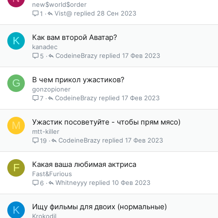
new$world$order
Vist@
28 Сен 2023
1
Как вам второй Аватар?
K
kanadec
CodeineBrazy
17 Фев 2023
5
В чем прикол ужастиков?
G
gonzopioner
CodeineBrazy
17 Фев 2023
7
Ужастик посоветуйте - чтобы прям мясо)
M
mtt-killer
CodeineBrazy
17 Фев 2023
19
Какая ваша любимая актриса
F
Fast&Furious
Whitneyyy
10 Фев 2023
6
Ищу фильмы для двоих (нормальные)
K
Krokodil