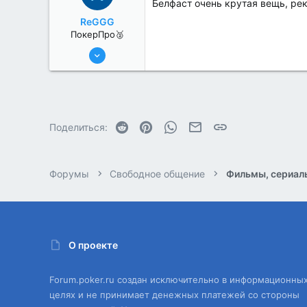
Белфаст очень крутая вещь, р
ReGGG
ПокерПро🥈
8 Июн 2022
372
0
Reddit
Pinterest
WhatsApp
Электронная почта
Ссылка
Поделиться:
Форумы
Свободное общение
Фильмы, сериал
О проекте
Forum.poker.ru создан исключительно в информационны
целях и не принимает денежных платежей со стороны