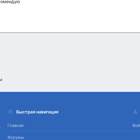
екомендую
ы
Быстрая навигация
Главная
Вой
х
Форумы