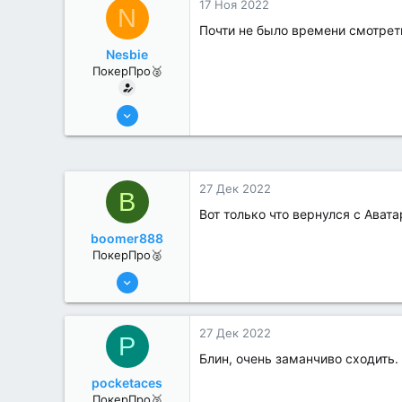
17 Ноя 2022
N
Почти не было времени смотреть
Nesbie
ПокерПро🥈
13 Июн 2022
380
0
27 Дек 2022
B
Вот только что вернулся с Ават
boomer888
ПокерПро🥈
6 Июн 2022
368
0
27 Дек 2022
P
Блин, очень заманчиво сходить.
pocketaces
ПокерПро🥈