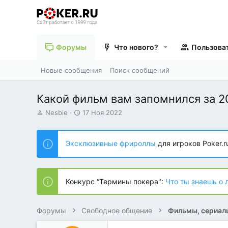
Форумы
Что нового?
Пользова
Новые сообщения
Поиск сообщений
Какой фильм вам запомнился за 2
А
Д
Nesbie
17 Ноя 2022
в
а
т
т
о
а
Эксклюзивные фрироллы
для игроков Poker.r
р
н
т
а
е
ч
м
а
Конкурс “Термины покера":
Что ты знаешь о 
ы
л
а
Форумы
Свободное общение
Фильмы, сериал