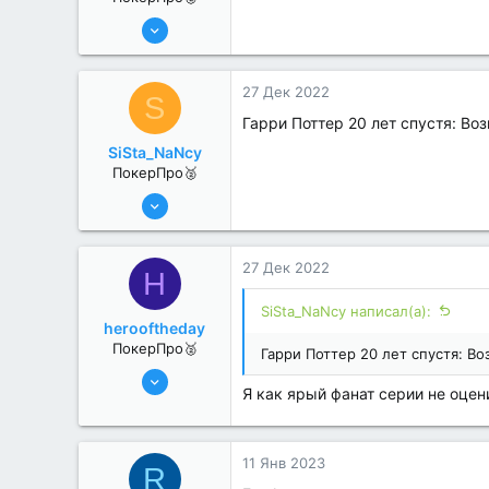
6 Июн 2022
386
3
27 Дек 2022
S
Гарри Поттер 20 лет спустя: Во
SiSta_NaNcy
ПокерПро🥈
6 Июн 2022
359
4
27 Дек 2022
H
SiSta_NaNcy написал(а):
herooftheday
ПокерПро🥈
Гарри Поттер 20 лет спустя: Во
6 Июн 2022
Я как ярый фанат серии не оцен
331
1
11 Янв 2023
R