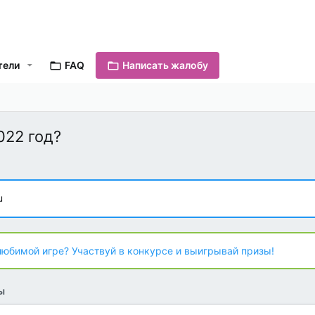
тели
FAQ
Написать жалобу
022 год?
u
любимой игре? Участвуй в конкурсе и выигрывай призы!
ы