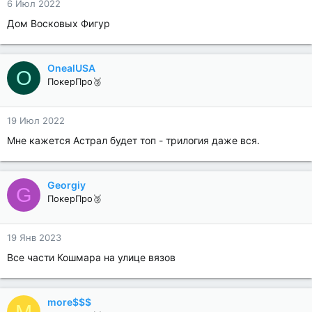
6 Июл 2022
Дом Восковых Фигур
OnealUSA
O
ПокерПро🥈
19 Июл 2022
Мне кажется Астрал будет топ - трилогия даже вся.
Georgiy
G
ПокерПро🥈
19 Янв 2023
Все части Кошмара на улице вязов
more$$$
M