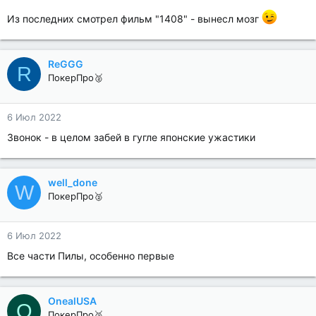
Из последних смотрел фильм "1408" - вынесл мозг
ReGGG
R
ПокерПро🥈
6 Июл 2022
Звонок - в целом забей в гугле японские ужастики
well_done
W
ПокерПро🥈
6 Июл 2022
Все части Пилы, особенно первые
OnealUSA
O
ПокерПро🥈