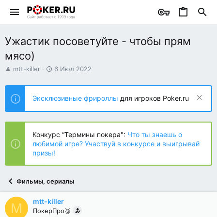
Ужастик посоветуйте - чтобы прям
мясо)
А
Д
mtt-killer
6 Июл 2022
в
а
т
т
о
а
Эксклюзивные фрироллы
для игроков Poker.ru
р
н
т
а
е
ч
м
а
Конкурс “Термины покера":
Что ты знаешь о
ы
л
любимой игре? Участвуй в конкурсе и выигрывай
а
призы!
Фильмы, сериалы
mtt-killer
M
ПокерПро🥈