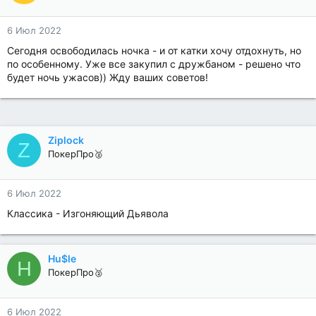
6 Июл 2022
Сегодня освободилась ночка - и от катки хочу отдохнуть, но
по особенному. Уже все закупил с дружбаном - решено что
будет ночь ужасов)) Жду ваших советов!
Ziplock
Z
ПокерПро🥈
6 Июл 2022
Классика - Изгоняющий Дьявола
Hu$le
H
ПокерПро🥈
6 Июл 2022