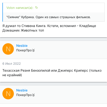
Volon написал(а):
"Сияние" Кубрика. Один из самых страшных фильмов.
Я думал то Стивена Кинга. Кстати, вспомнил - Кладбище
Домашних Животных топ
Nesbie
N
ПокерПро🥈
6 Июл 2022
Техасская Резня Бензопилой или Джиперс Криперс (только
не крайний)
Nesbie
N
ПокерПро🥈