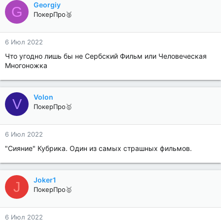
Georgiy
G
ПокерПро🥈
6 Июл 2022
Что угодно лишь бы не Сербский Фильм или Человеческая
Многоножка
Volon
V
ПокерПро🥇
6 Июл 2022
"Сияние" Кубрика. Один из самых страшных фильмов.
Joker1
J
ПокерПро🥇
6 Июл 2022