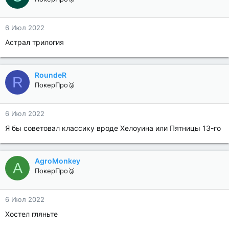
6 Июл 2022
Астрал трилогия
RoundeR
R
ПокерПро🥈
6 Июл 2022
Я бы советовал классику вроде Хелоуина или Пятницы 13-го
AgroMonkey
A
ПокерПро🥈
6 Июл 2022
Хостел гляньте