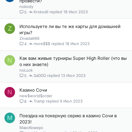
провести?
nobody
Krokodil
18 Июл 2023
5
Используете ли вы те же карты для домашней
Z
игры?
Zinaida666
more$$$
18 Июл 2023
4
Как вам живые турниры Super High Roller (что вы
N
о них знаете)
noLuck
SaDDD
13 Июл 2023
5
Казино Сочи
N
new$world$order
Tramp
9 Июл 2023
8
Поездка на покерную серию в казино Сочи в
М
2023!
МаксКомерс