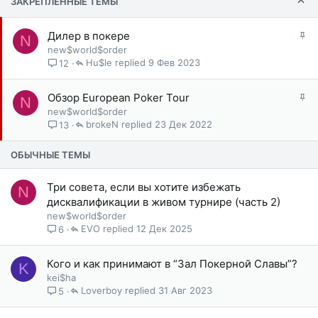
ЗАКРЕПЛЕННЫЕ ТЕМЫ
З
Дилер в покере
N
а
new$world$order
к
Hu$le
9 Фев 2023
12
р
е
З
Обзор European Poker Tour
N
п
а
new$world$order
л
к
brokeN
23 Дек 2022
13
е
р
н
е
ОБЫЧНЫЕ ТЕМЫ
о
п
л
Три совета, если вы хотите избежать
N
е
дисквалификации в живом турнире (часть 2)
н
new$world$order
о
EVO
12 Дек 2025
6
Кого и как принимают в “Зал Покерной Славы”?
K
kei$ha
Loverboy
31 Авг 2023
5