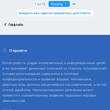
Last
1 из 10
Вперёд
Войдите или зарегистрируйтесь для ответа.
Оффлайн
О проекте
Forum.poker.ru создан исключительно в информационных целях
и не принимает денежных платежей со стороны пользователей.
Условия использования содержатся в политике
конфиденциальности и правилах форума. Напоминаем,
азартные игры должны расцениваться как развлечение, а не как
способ заработка. Неконтролируемое увлечение может
привести к стремительному развитию серьезных игровых
зависимостей.