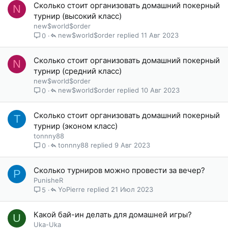
Сколько стоит организовать домашний покерный
N
турнир (высокий класс)
new$world$order
new$world$order
11 Авг 2023
0
Сколько стоит организовать домашний покерный
N
турнир (средний класс)
new$world$order
new$world$order
10 Авг 2023
0
Сколько стоит организовать домашний покерный
T
турнир (эконом класс)
tonnny88
tonnny88
9 Авг 2023
0
Сколько турниров можно провести за вечер?
P
PunisheR
YoPierre
21 Июл 2023
5
Какой бай-ин делать для домашней игры?
U
Uka-Uka