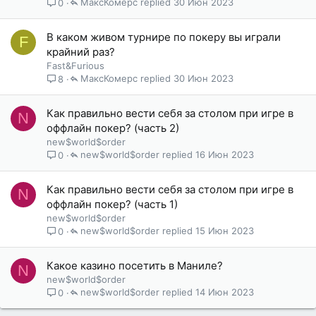
МаксКомерс
30 Июн 2023
0
В каком живом турнире по покеру вы играли
F
крайний раз?
Fast&Furious
МаксКомерс
30 Июн 2023
8
Как правильно вести себя за столом при игре в
N
оффлайн покер? (часть 2)
new$world$order
new$world$order
16 Июн 2023
0
Как правильно вести себя за столом при игре в
N
оффлайн покер? (часть 1)
new$world$order
new$world$order
15 Июн 2023
0
Какое казино посетить в Маниле?
N
new$world$order
new$world$order
14 Июн 2023
0