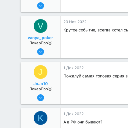
17 Авг 2022
259
0
23 Ноя 2022
V
Крутое событие, всегда хотел с
vanya_poker
ПокерПро🥈
8 Июн 2022
272
0
1 Дек 2022
J
Пожалуй самая топовая серия в
JoJo10
ПокерПро🥈
13 Июн 2022
359
3
1 Дек 2022
K
А в РФ они бывают?