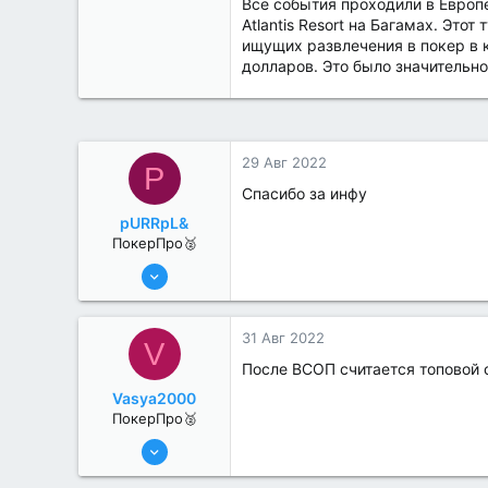
Все события проходили в Европе
Atlantis Resort на Багамах. Эт
ищущих развлечения в покер в 
долларов. Это было значительно
29 Авг 2022
P
Спасибо за инфу
pURRpL&
ПокерПро🥈
25 Июл 2022
354
1
31 Авг 2022
V
После ВСОП считается топовой 
Vasya2000
ПокерПро🥈
8 Июн 2022
293