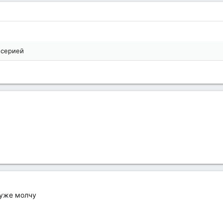
 серией
 уже молчу