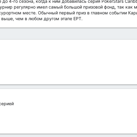
 до 4-го сезона, когда к ним добавилась серия PokerStars Carib
от турнир регулярно имел самый большой призовой фонд, так как
курортном месте. Обычный первый приз в главном событии Кар
 выше, чем в любом другом этапе EPT.
серией