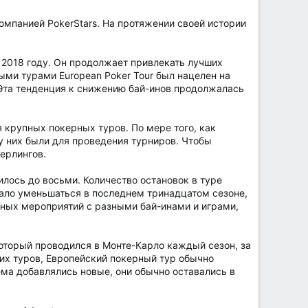
омпанией PokerStars. На протяжении своей истории
в 2018 году. Он продолжает привлекать лучших
ными турами European Poker Tour был нацелен на
 Эта тенденция к снижению бай-инов продолжалась
крупных покерных туров. По мере того, как
у них были для проведения турниров. Чтобы
ерлингов.
илось до восьми. Количество остановок в туре
ачало уменьшаться в последнем тринадцатом сезоне,
ьных мероприятий с разными бай-инами и играми,
который проводился в Монте-Карло каждый сезон, за
гих туров, Европейский покерный тур обычно
ема добавлялись новые, они обычно оставались в