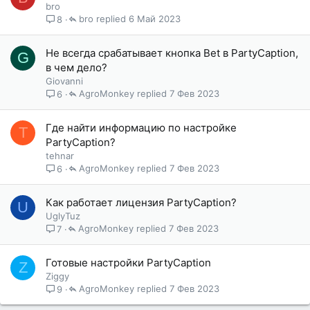
bro
bro
6 Май 2023
8
Не всегда срабатывает кнопка Bet в PartyCaption,
G
в чем дело?
Giovanni
AgroMonkey
7 Фев 2023
6
Где найти информацию по настройке
T
PartyCaption?
tehnar
AgroMonkey
7 Фев 2023
6
Как работает лицензия PartyCaption?
U
UglyTuz
AgroMonkey
7 Фев 2023
7
Готовые настройки PartyCaption
Z
Ziggy
AgroMonkey
7 Фев 2023
9