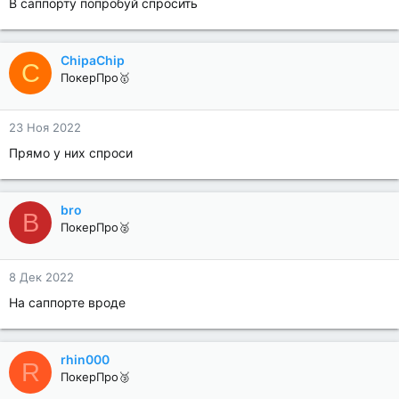
В саппорту попробуй спросить
ChipaChip
C
ПокерПро🥇
23 Ноя 2022
Прямо у них спроси
bro
B
ПокерПро🥈
8 Дек 2022
На саппорте вроде
rhin000
R
ПокерПро🥉