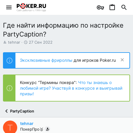
Где найти информацию по настройке
PartyCaption?
А
Д
tehnar
27 Сен 2022
в
а
т
т
о
а
Эксклюзивные фрироллы
для игроков Poker.ru
р
н
т
а
е
ч
м
а
Конкурс “Термины покера":
Что ты знаешь о
ы
л
любимой игре? Участвуй в конкурсе и выигрывай
а
призы!
PartyCaption
tehnar
T
ПокерПро🥈